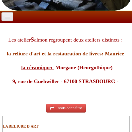
ACCUEIL
s
LA RELIURE, LA RESTAURATION
Les atelier
almon regroupent deux ateliers distincts :
Politique de confidentialité
la reliure d'art et la restauration de livres
: Maurice
la céramique:
Morgane (Heurgothique)
9, rue de Guebwiller - 67100 STRASBOURG -
nous connaître
LA RELIURE D'ART