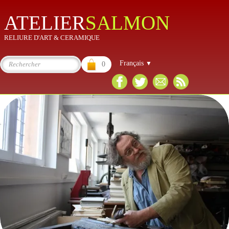
atelier
salmon
RELIURE D'ART & CERAMIQUE
Français
▼
0